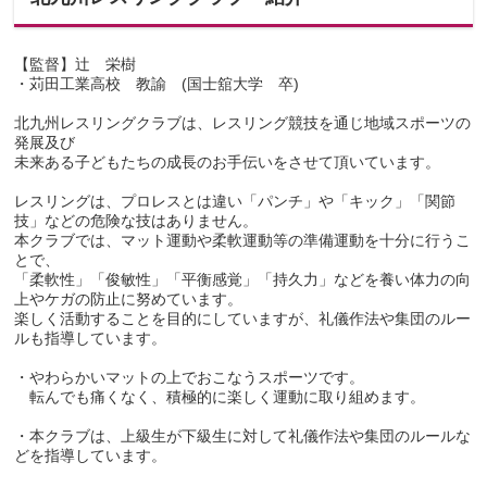
【監督】辻 栄樹
・苅田工業高校 教諭 (国士舘大学 卒)
北九州レスリングクラブは、レスリング競技を通じ地域スポーツの
発展及び
未来ある子どもたちの成長のお手伝いをさせて頂いています。
レスリングは、プロレスとは違い「パンチ」や「キック」「関節
技」などの危険な技はありません。
本クラブでは、マット運動や柔軟運動等の準備運動を十分に行うこ
とで、
「柔軟性」「俊敏性」「平衡感覚」「持久力」などを養い体力の向
上やケガの防止に努めています。
楽しく活動することを目的にしていますが、礼儀作法や集団のルー
ルも指導しています。
・やわらかいマットの上でおこなうスポーツです。
転んでも痛くなく、積極的に楽しく運動に取り組めます。
・本クラブは、上級生が下級生に対して礼儀作法や集団のルールな
どを指導しています。